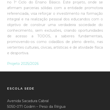
no 1º Ciclo do Ensino Básico. Este projeto, onde se
afirmam parcerias sólidas com a entidade promotora
referenciada, visa reforçar o investimento na formação
integral e na realização pessoal dos educandos com o
objetivo de construir uma verdadeira sociedade do
conhecimento, sem exclusões, criando oportunidades
de acesso a TODOS, a saberes fundamentais,
promovendo-os como cidadãos de pleno direito, nas
vertentes culturais, cívicas, artísticas e de atividade física
e desportiva.
Projeto 2025/2026
ESCOLA SEDE
Avenida Sacadura Cabral
5050-071 Godim – Peso da Régua