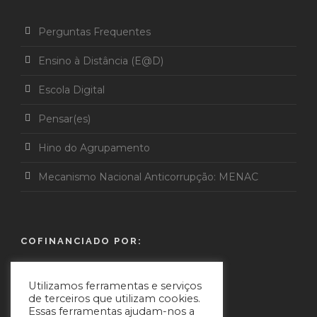
Perguntas Frequentes
Ensino à Distância (E@D)
Escola Digital
Pensar(es)
Hino do Agrupamento
Mecanismo Nacional Anticorrupção: MENAC
COFINANCIADO POR:
Utilizamos ferramentas e serviços
de terceiros que utilizam cookies.
Essas ferramentas ajudam-nos a