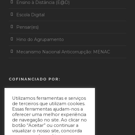
Ensino à Distância (E@D)
Escola Digital
Pensar(es)
Hino do Agrupamento
Mecanismo Nacional Anticorrupção: MENAC
COFINANCIADO POR:
Utilizamos ferramentas e serviços
de terceiros que utilizam cookies.
Essas ferramentas ajudam-nos a
oferecer uma melhor experiência
de navegação no site. Ao clicar no
botão “Aceitar” ou continuar a
visualizar o nosso site, concorda