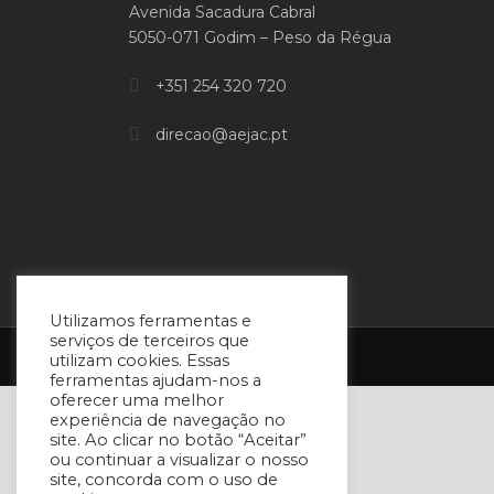
Avenida Sacadura Cabral
5050-071 Godim – Peso da Régua
+351 254 320 720
direcao@aejac.pt
Utilizamos ferramentas e
serviços de terceiros que
utilizam cookies. Essas
ferramentas ajudam-nos a
oferecer uma melhor
experiência de navegação no
site. Ao clicar no botão “Aceitar”
ou continuar a visualizar o nosso
site, concorda com o uso de