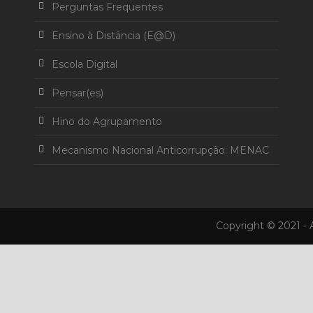
Perguntas Frequentes
Ensino à Distância (E@D)
Escola Digital
Pensar(es)
Hino do Agrupamento
Mecanismo Nacional Anticorrupção: MENAC
Copyright © 2021 -