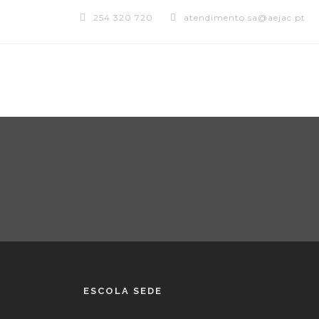
254 320 720
atendimento.sa@aejac.pt
ESCOLA SEDE