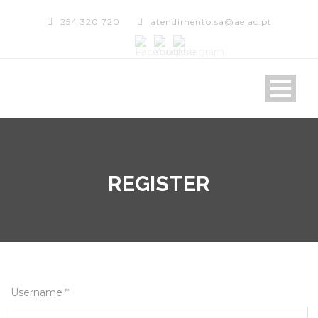
254 320 720
atendimento.sa@aejac.pt
REGISTER
Username *