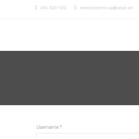
254 320 720
atendimento.sa@aejac.pt
Username *