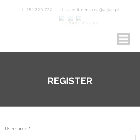
254 320 720
atendimento.sa@aejac.pt
REGISTER
Username *