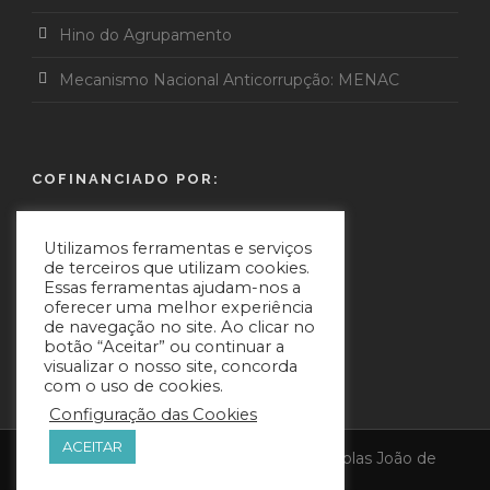
Hino do Agrupamento
Mecanismo Nacional Anticorrupção: MENAC
COFINANCIADO POR:
Utilizamos ferramentas e serviços
de terceiros que utilizam cookies.
Essas ferramentas ajudam-nos a
oferecer uma melhor experiência
de navegação no site. Ao clicar no
botão “Aceitar” ou continuar a
visualizar o nosso site, concorda
com o uso de cookies.
Configuração das Cookies
ACEITAR
Copyright © 2021 - Agrupamento de Escolas João de
Araújo Correia