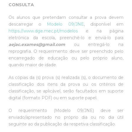
CONSULTA
Os alunos que pretendam consultar a prova devem
descarregar o
Modelo 09/JNE
, disponível em
https://www.dge.mec.pt/modelos
e na página
eletrónica da escola, preenchê-lo e enviá-lo para
aejac.exames@gmail.com
ou entregá-lo na
reprografia. O requerimento deve ser preenchido pelo
encarregado de educação ou pelo próprio aluno,
quando maior de idade.
As cópias da (s) prova (s) realizada (s), o documento de
classificação dos itens da prova ou os critérios de
classificação, se aplicável, serão facultados em suporte
digital (formato PDF) ou em suporte papel.
O requerimento (Modelo 09/JNE) deve ser
enviado/apresentado no próprio dia ou no dia útil
seguinte ao da publicação da respetiva classificação.