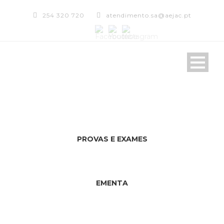
254 320 720
atendimento.sa@aejac.pt
PROVAS E EXAMES
EMENTA