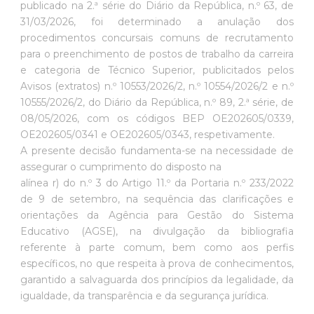
publicado na 2.ª série do Diário da República, n.º 63, de
31/03/2026, foi determinado a anulação dos
procedimentos concursais comuns de recrutamento
para o preenchimento de postos de trabalho da carreira
e categoria de Técnico Superior, publicitados pelos
Avisos (extratos) n.º 10553/2026/2, n.º 10554/2026/2 e n.º
10555/2026/2, do Diário da República, n.º 89, 2.ª série, de
08/05/2026, com os códigos BEP OE202605/0339,
OE202605/0341 e OE202605/0343, respetivamente.
A presente decisão fundamenta-se na necessidade de
assegurar o cumprimento do disposto na
alínea r) do n.º 3 do Artigo 11.º da Portaria n.º 233/2022
de 9 de setembro, na sequência das clarificações e
orientações da Agência para Gestão do Sistema
Educativo (AGSE), na divulgação da bibliografia
referente à parte comum, bem como aos perfis
específicos, no que respeita à prova de conhecimentos,
garantido a salvaguarda dos princípios da legalidade, da
igualdade, da transparência e da segurança jurídica.