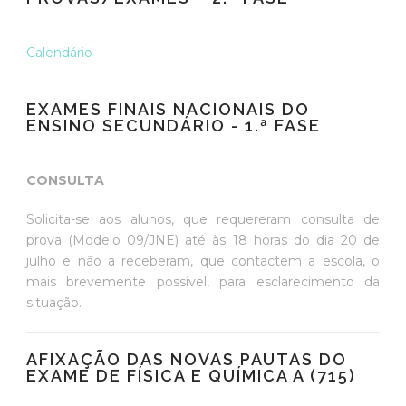
Calendário
EXAMES FINAIS NACIONAIS DO
ENSINO SECUNDÁRIO - 1.ª FASE
CONSULTA
Solicita-se aos alunos, que requereram consulta de
prova (Modelo 09/JNE) até às 18 horas do dia 20 de
julho e não a receberam, que contactem a escola, o
mais brevemente possível, para esclarecimento da
situação.
AFIXAÇÃO DAS NOVAS PAUTAS DO
EXAME DE FÍSICA E QUÍMICA A (715)