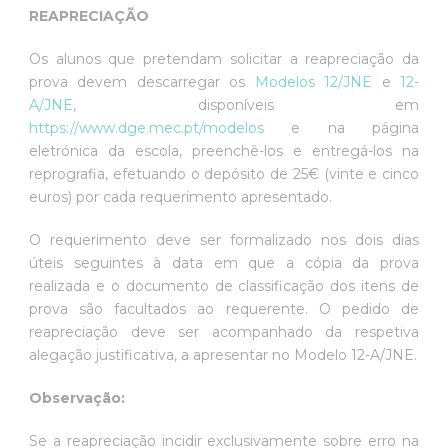
REAPRECIAÇÃO
Os alunos que pretendam solicitar a reapreciação da
prova devem descarregar os
Modelos 12/JNE
e
12-
A/JNE
, disponíveis em
https://www.dge.mec.pt/modelos
e na página
eletrónica da escola, preenchê-los e entregá-los na
reprografia, efetuando o depósito de 25€ (vinte e cinco
euros) por cada requerimento apresentado.
O requerimento deve ser formalizado nos dois dias
úteis seguintes à data em que a cópia da prova
realizada e o documento de classificação dos itens de
prova são facultados ao requerente. O pedido de
reapreciação deve ser acompanhado da respetiva
alegação justificativa, a apresentar no Modelo 12-A/JNE.
Observação:
Se a reapreciação incidir exclusivamente sobre erro na