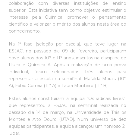
colaboração com diversas instituições de ensino
superior. Esta iniciativa tem como objetivo estimular o
interesse pela Química, promover o pensamento
científico e valorizar o mérito dos alunos nesta área do
conhecimento.
Na 1ª fase (seleção por escola), que teve lugar na
ESJAC, no passado dia 09 de fevereiro, participaram
nove alunos dos 10° e 11° anos, inscritos na disciplina de
Física e Química A. Após a realização de uma prova
individual, foram selecionados três alunos para
representar a escola na semifinal: Mafalda Morais (10°
A), Fábio Correia (11° A) e Laura Monteiro (11° B).
Estes alunos constituíram a equipa “Os radicais livres”,
que representou a ESJAC na semifinal realizada no
passado dia 14 de março, na Universidade de Trás os
Montes e Alto Douro (UTAD). Num universo de dez
equipas participantes, a equipa alcançou um honroso 2º
lugar.