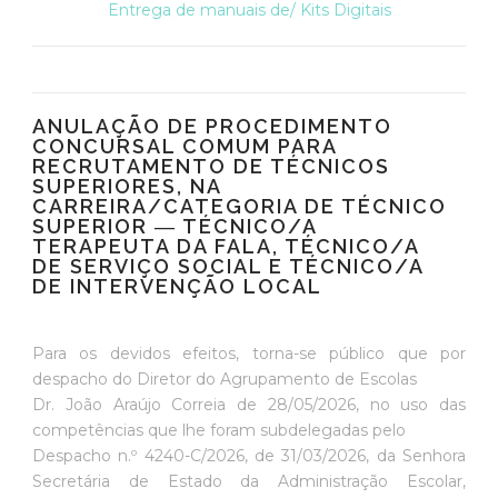
Entrega de manuais de/ Kits Digitais
ANULAÇÃO DE PROCEDIMENTO
CONCURSAL COMUM PARA
RECRUTAMENTO DE TÉCNICOS
SUPERIORES, NA
CARREIRA/CATEGORIA DE TÉCNICO
SUPERIOR ― TÉCNICO/A
TERAPEUTA DA FALA, TÉCNICO/A
DE SERVIÇO SOCIAL E TÉCNICO/A
DE INTERVENÇÃO LOCAL
Para os devidos efeitos, torna-se público que por
despacho do Diretor do Agrupamento de Escolas
Dr. João Araújo Correia de 28/05/2026, no uso das
competências que lhe foram subdelegadas pelo
Despacho n.º 4240-C/2026, de 31/03/2026, da Senhora
Secretária de Estado da Administração Escolar,