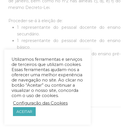
de janeiro, bem como no nº2 nas alíneas c), d), e) f) do
mesmo Decreto-Lei.
Proceder-se-á à eleição de:
1 representante do pessoal docente do ensino
secundário.
1 representante do pessoal docente do ensino
básico.
1 representante do pessoal docente do ensino pré-
Utilizamos ferramentas e serviços
escolar.
de terceiros que utilizam cookies.
Essas ferramentas ajudam-nos a
Documentação:
oferecer uma melhor experiência
Calendário Eleitoral
de navegação no site. Ao clicar no
botão “Aceitar” ou continuar a
Regulamento Eleitoral
visualizar o nosso site, concorda
Boletim de Candidatura
com o uso de cookies.
Resultados
Configuração das Cookies
ACEITAR
EXAMES 2026