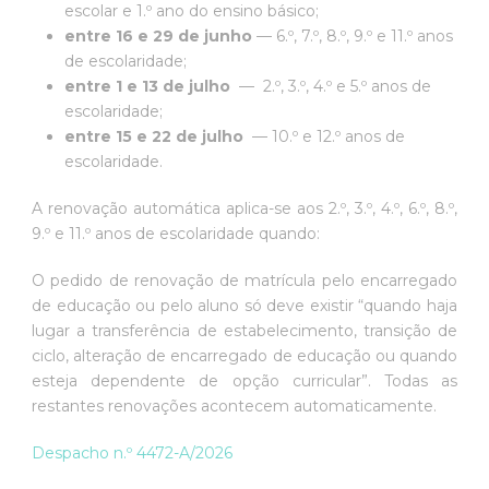
escolar e 1.º ano do ensino básico;
entre 16 e 29 de junho
— 6.º, 7.º, 8.º, 9.º e 11.º anos
de escolaridade;
entre 1 e 13 de julho
— 2.º, 3.º, 4.º e 5.º anos de
escolaridade;
entre 15 e 22 de julho
— 10.º e 12.º anos de
escolaridade.
A renovação automática aplica-se aos 2.º, 3.º, 4.º, 6.º, 8.º,
9.º e 11.º anos de escolaridade quando:
O pedido de renovação de matrícula pelo encarregado
de educação ou pelo aluno só deve existir “quando haja
lugar a transferência de estabelecimento, transição de
ciclo, alteração de encarregado de educação ou quando
esteja dependente de opção curricular”. Todas as
restantes renovações acontecem automaticamente.
Despacho n.º 4472-A/2026