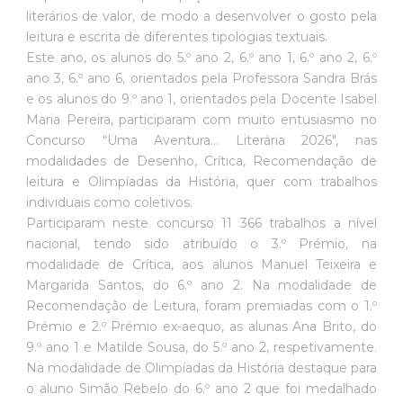
literários de valor, de modo a desenvolver o gosto pela
leitura e escrita de diferentes tipologias textuais.
Este ano, os alunos do 5.º ano 2, 6.º ano 1, 6.º ano 2, 6.º
ano 3, 6.º ano 6, orientados pela Professora Sandra Brás
e os alunos do 9.º ano 1, orientados pela Docente Isabel
Maria Pereira, participaram com muito entusiasmo no
Concurso “Uma Aventura… Literária 2026″, nas
modalidades de Desenho, Crítica, Recomendação de
leitura e Olimpíadas da História, quer com trabalhos
individuais como coletivos.
Participaram neste concurso 11 366 trabalhos a nível
nacional, tendo sido atribuído o 3.º Prémio, na
modalidade de Crítica, aos alunos Manuel Teixeira e
Margarida Santos, do 6.º ano 2. Na modalidade de
Recomendação de Leitura, foram premiadas com o 1.º
Prémio e 2.º Prémio ex-aequo, as alunas Ana Brito, do
9.º ano 1 e Matilde Sousa, do 5.º ano 2, respetivamente.
Na modalidade de Olimpíadas da História destaque para
o aluno Simão Rebelo do 6.º ano 2 que foi medalhado